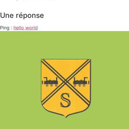
Une réponse
Ping :
hello world