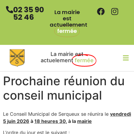
02 35 90
La mairie
52 46
est
actuellement
fermée
La mairie est
actuelement
fermée
Prochaine réunion du
conseil municipal
Le Conseil Municipal de Serqueux se réunira le
vendre
di
5 juin 2026
à
18 heures 30
, à la
mairie
L’ordre du jour est le suivant :