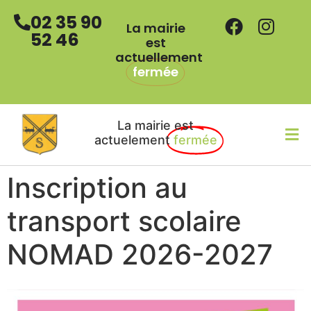
02 35 90
La mairie
52 46
est
actuellement
fermée
La mairie est
actuelement
fermée
Inscription au
transport scolaire
NOMAD 2026-2027