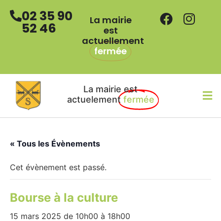
02 35 90
La mairie
52 46
est
actuellement
fermée
La mairie est
actuelement
fermée
« Tous les Évènements
Cet évènement est passé.
Bourse à la culture
15 mars 2025 de 10h00
à
18h00