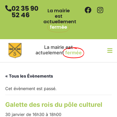
02 35 90
La mairie
52 46
est
actuellement
fermée
La mairie est
actuelement
fermée
« Tous les Évènements
Cet évènement est passé.
Galette des rois du pôle culturel
30 janvier de 16h30
à
18h00