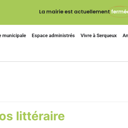
La mairie est actuellement
fermé
e municipale
Espace administrés
Vivre à Serqueux
An
s littéraire