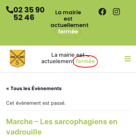
02 35 90
La mairie
52 46
est
actuellement
fermée
La mairie est
actuelement
fermée
« Tous les Évènements
Cet évènement est passé.
Marche – Les sarcophagiens en
vadrouille