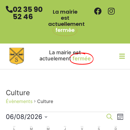
02 35 90
La mairie
52 46
est
actuellement
fermée
La mairie est
actuelement
fermée
Culture
Évènements
Culture
Na
Recher
06/08/2026
Recherche
Mois
Sélectionnez
et
de
une
L
M
M
J
V
S
D