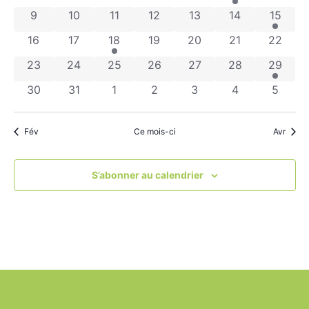
Évène
0 évènements
0 évènements
0 évènements
0 évènements
0 évènements
0 évènements
1 évèn
9
10
11
12
13
14
15
0 évènements
0 évènements
1 évènement
0 évènements
0 évènements
0 évènements
0 évèn
16
17
18
19
20
21
22
0 évènements
0 évènements
0 évènements
0 évènements
0 évènements
0 évènements
1 évèn
23
24
25
26
27
28
29
0 évènements
0 évènements
0 évènements
0 évènements
0 évènements
0 évènements
0 évèn
30
31
1
2
3
4
5
Fév
Ce mois-ci
Avr
S’abonner au calendrier